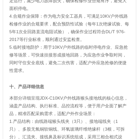
定运行，减少电力故障损失，确保检修作业合规有序，避免大
面积停电。
4.合规作业保障：作为电力安全工器具，可满足10KV户外线路
检修作业的合规要求，配合预防性试验（每年1次绝缘试验、每
5年1次全回路直流电阻试验），确保作业过程符合DL/T 976-
2017等行业标准，顺利通过安监检查。
5.临时接地防护：用于10KV户外线路的临时停电作业、应急抢
修等场景，可快速挂接形成接地回路，为应急作业争取时间，
同时守住安全底线，避免二次伤害，适配户外应急抢修的便捷
性需求。
十、产品详细信息
本部分详细呈现JDX-C10KV户外线路猴头接地线的核心信息，
涵盖产品结构、执行标准、品控流程等，便于用户全面了解产
品，精准匹配采购需求，适配户外作业场景：
1.产品结构：由线路端猴头线夹（3只）、接地端线夹（1
只）、多股无氧铜软铜线、环氧玻璃纤维绝缘杆（3根，可拆
分）、汇流夹、接线鼻及标识系统组成，采用三相合相式设