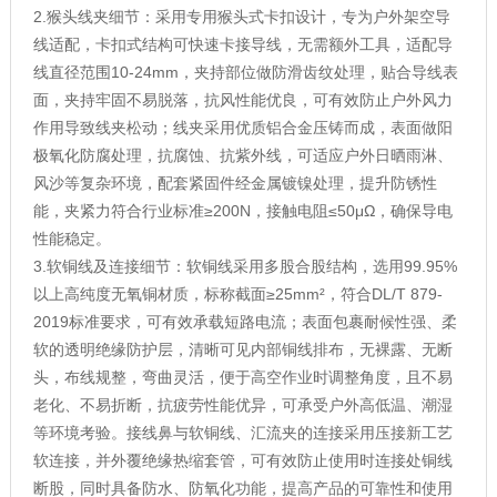
2.猴头线夹细节：采用专用猴头式卡扣设计，专为户外架空导
线适配，卡扣式结构可快速卡接导线，无需额外工具，适配导
线直径范围10-24mm，夹持部位做防滑齿纹处理，贴合导线表
面，夹持牢固不易脱落，抗风性能优良，可有效防止户外风力
作用导致线夹松动；线夹采用优质铝合金压铸而成，表面做阳
极氧化防腐处理，抗腐蚀、抗紫外线，可适应户外日晒雨淋、
风沙等复杂环境，配套紧固件经金属镀镍处理，提升防锈性
能，夹紧力符合行业标准≥200N，接触电阻≤50μΩ，确保导电
性能稳定。
3.软铜线及连接细节：软铜线采用多股合股结构，选用99.95%
以上高纯度无氧铜材质，标称截面≥25mm²，符合DL/T 879-
2019标准要求，可有效承载短路电流；表面包裹耐候性强、柔
软的透明绝缘防护层，清晰可见内部铜线排布，无裸露、无断
头，布线规整，弯曲灵活，便于高空作业时调整角度，且不易
老化、不易折断，抗疲劳性能优异，可承受户外高低温、潮湿
等环境考验。接线鼻与软铜线、汇流夹的连接采用压接新工艺
软连接，并外覆绝缘热缩套管，可有效防止使用时连接处铜线
断股，同时具备防水、防氧化功能，提高产品的可靠性和使用