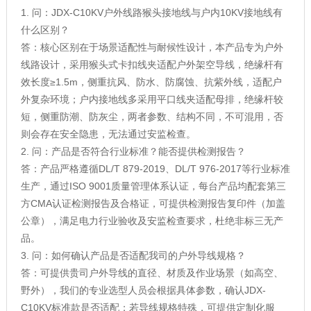
1. 问：JDX-C10KV户外线路猴头接地线与户内10KV接地线有
什么区别？
答：核心区别在于场景适配性与耐候性设计，本产品专为户外
线路设计，采用猴头式卡扣线夹适配户外架空导线，绝缘杆有
效长度≥1.5m，侧重抗风、防水、防腐蚀、抗紫外线，适配户
外复杂环境；户内接地线多采用平口线夹适配母排，绝缘杆较
短，侧重防潮、防灰尘，两者参数、结构不同，不可混用，否
则会存在安全隐患，无法通过安监检查。
2. 问：产品是否符合行业标准？能否提供检测报告？
答：产品严格遵循DL/T 879-2019、DL/T 976-2017等行业标准
生产，通过ISO 9001质量管理体系认证，每台产品均配套第三
方CMA认证检测报告及合格证，可提供检测报告复印件（加盖
公章），满足电力行业验收及安监检查要求，杜绝非标三无产
品。
3. 问：如何确认产品是否适配我司的户外导线规格？
答：可提供贵司户外导线的直径、材质及作业场景（如高空、
野外），我们的专业选型人员会根据具体参数，确认JDX-
C10KV标准款是否适配；若导线规格特殊，可提供定制化服