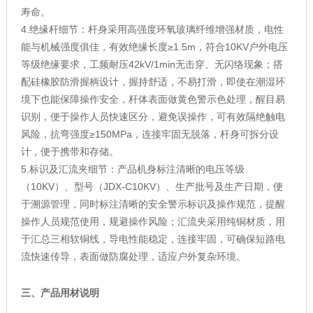
寿命。
4.绝缘杆细节：杆身采用高强度环氧玻璃纤维增强材质，电性
能与机械强度俱佳，有效绝缘长度≥1.5m，符合10KV户外电压
等级绝缘要求，工频耐压42kV/1min无击穿、无闪络现象；搭
配硅橡胶防滑握柄设计，握持舒适，不易打滑，即使在潮湿环
境下也能保障操作安全，杆体表面做黄色警示色处理，醒目易
识别，便于操作人员快速区分，避免误操作，可有效隔绝触电
风险，抗弯强度≥150MPa，连接牢固无脱落，杆身可拆分设
计，便于携带和存储。
5.标识及汇流夹细节：产品机身标注清晰的电压等级
（10KV）、型号（JDX-C10KV）、生产批号及生产日期，便
于溯源管理，同时标注清晰的安全警示标识及操作规范，提醒
操作人员规范使用，规避操作风险；汇流夹采用纯铜材质，用
于汇总三相软铜线，导电性能稳定，连接牢固，可确保短路电
流快速传导，表面做防腐处理，适应户外复杂环境。
三、产品用材说明