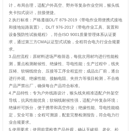
计，布局合理，适配户外高空、野外等复杂作业空间，猴头线
夹卡扣式设计，挂接便捷。
2.执行标准：严格遵循DL/T 879-2019《带电作业用便携式接地
和接地短路装置》、DL/T 976-2017《带电作业工具、装置和
设备预防性试验规程》，符合ISO 9001质量管理体系认证要
求，通过第三方CMA认证型式试验，全程符合电力行业合规要
求。
3.品控流程：原材料进场严格筛选，每批次用材均进行性能检
测，重点检测耐候性、绝缘性、导电性能；生产过程中，线夹
压铸、软铜线绞合、压接等工序全程监控；成品出厂前，逐台
进行外观、绝缘性能、接触电阻、夹持力等项目检测，不合格
产品严禁出厂，确保每台产品符合标准。
4.产品特性：专为户外线路设计，猴头线夹精准适配户外架空
导线，抗风性能优良；软铜线耐候性强，适配户外复杂环境；
绝缘杆可拆分，便于携带和高空作业；绝缘性能、导电性能稳
定，安全可靠；全程可溯源，配套完整检测报告，符合电力行
业合规要求。
5.使用要求：使用前需检查产品外观，确认无破损、老化、松