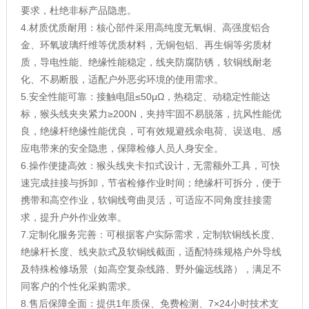
要求，杜绝非标产品隐患。
4.材质优质耐用：核心部件采用高纯度无氧铜、高强度铝合
金、环氧玻璃纤维等优质材料，无铜包铝、再生铜等劣质材
质，导电性能、绝缘性能稳定，线夹防腐防锈，软铜线耐老
化、不易断股，适配户外恶劣环境的使用需求。
5.安全性能可靠：接触电阻≤50μΩ，热稳定、动稳定性能达
标，猴头线夹夹紧力≥200N，夹持牢固不易脱落，抗风性能优
良，绝缘杆绝缘性能优良，可有效规避残余电荷、误送电、感
应电带来的安全隐患，保障检修人员人身安全。
6.操作便捷高效：猴头线夹卡扣式设计，无需额外工具，可快
速完成挂接与拆卸，节省检修作业时间；绝缘杆可拆分，便于
携带和高空作业，软铜线弯曲灵活，可适应不同角度挂接需
求，提升户外作业效率。
7.定制化服务完善：可根据客户实际需求，定制软铜线长度、
绝缘杆长度、线夹款式及软铜线截面，适配特殊规格户外导线
及特殊检修场景（如高空复杂线路、野外偏远线路），满足不
同客户的个性化采购需求。
8.售后保障全面：提供1年质保、免费检测、7×24小时技术支