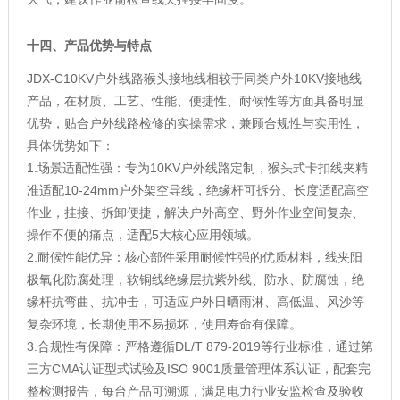
十四、产品优势与特点
JDX-C10KV户外线路猴头接地线相较于同类户外10KV接地线
产品，在材质、工艺、性能、便捷性、耐候性等方面具备明显
优势，贴合户外线路检修的实操需求，兼顾合规性与实用性，
具体优势如下：
1.场景适配性强：专为10KV户外线路定制，猴头式卡扣线夹精
准适配10-24mm户外架空导线，绝缘杆可拆分、长度适配高空
作业，挂接、拆卸便捷，解决户外高空、野外作业空间复杂、
操作不便的痛点，适配5大核心应用领域。
2.耐候性能优异：核心部件采用耐候性强的优质材料，线夹阳
极氧化防腐处理，软铜线绝缘层抗紫外线、防水、防腐蚀，绝
缘杆抗弯曲、抗冲击，可适应户外日晒雨淋、高低温、风沙等
复杂环境，长期使用不易损坏，使用寿命有保障。
3.合规性有保障：严格遵循DL/T 879-2019等行业标准，通过第
三方CMA认证型式试验及ISO 9001质量管理体系认证，配套完
整检测报告，每台产品可溯源，满足电力行业安监检查及验收