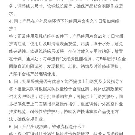
务，调整线夹尺寸、软铜线长度等，确保产品贴合实际作业需
求。
4. 问：产品在户外恶劣环境下的使用寿命多久？日常如何维
护？
答：正常使用及规范维护条件下，产品使用寿命≥3年；日常维
护需注意：使用后及时清理表面灰尘、污渍，擦干水分，避免
线夹锈蚀、软铜线绝缘层破损，存储时放入专用收纳袋，放置
在干燥、通风处；每年进行1次绝缘性能检测，每5年进行1次全
回路直流电阻试验，发现损坏、老化、锈蚀及时维修或更换，
严禁不合格产品继续使用。
5. 问：批量采购是否有优惠？能否提供上门送货及安装指导？
答：批量采购可根据采购数量给予合理优惠，具体优惠政策可
咨询客户经理；对于批量采购客户，可提供上门送货服务，同
步提供免费上门安装指导及操作培训，重点讲解户外高空作业
挂接规范、耐候性维护技巧，协助客户快速掌握产品使用方
法，确保合规作业。
6. 问：产品出现故障，维修流程是什么？
答：客户可通过技术咨询热线反馈故障情况，技术人员远程判