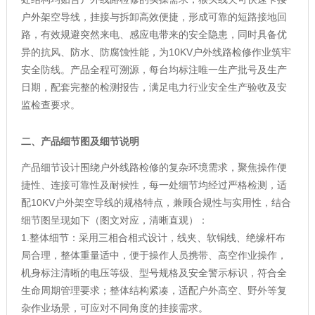
户外架空导线，挂接与拆卸高效便捷，形成可靠的短路接地回
路，有效规避突然来电、感应电带来的安全隐患，同时具备优
异的抗风、防水、防腐蚀性能，为10KV户外线路检修作业筑牢
安全防线。产品全程可溯源，每台均标注唯一生产批号及生产
日期，配套完整的检测报告，满足电力行业安全生产验收及安
监检查要求。
二、产品细节图及细节说明
产品细节设计围绕户外线路检修的复杂环境需求，聚焦操作便
捷性、连接可靠性及耐候性，每一处细节均经过严格检测，适
配10KV户外架空导线的规格特点，兼顾合规性与实用性，结合
细节图呈现如下（图文对应，清晰直观）：
1.整体细节：采用三相合相式设计，线夹、软铜线、绝缘杆布
局合理，整体重量适中，便于操作人员携带、高空作业操作，
机身标注清晰的电压等级、型号规格及安全警示标识，符合全
生命周期管理要求；整体结构紧凑，适配户外高空、野外等复
杂作业场景，可应对不同角度的挂接需求。