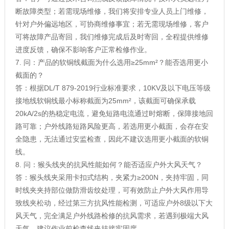
断故障类型；若需现场维修，我们将安排专业人员上门维修，
针对户外偏远地区，可协商维修事宜；若无需现场维修，客户
可将故障产品寄回，我们维修完成后及时寄回，全程提供维修
进度反馈，确保不影响客户正常检修作业。
7. 问：产品的软铜线截面为什么选用≥25mm²？能否选用更小
截面的？
答：根据DL/T 879-2019行业标准要求，10KV及以下电压等级
接地线软铜线最小标称截面为25mm²，该截面可确保承载
20kA/2s的热稳定电流，避免短路电流通过时熔断，保障接地回
路可靠；户外线路短路风险更高，若选用更小截面，会存在安
全隐患，无法通过安监检查，因此不建议选用更小截面的软铜
线。
8. 问：猴头线夹的抗风性能如何？能否适应户外大风天气？
答：猴头线夹采用卡扣式结构，夹紧力≥200N，夹持牢固，同
时线夹夹持部位做防滑齿纹处理，可有效防止户外大风作用导
致线夹松动，经过第三方抗风性能检测，可适应户外8级以下大
风天气，完全满足户外线路检修的抗风需求，若遇到极端大风
天气，建议作业前检查线夹挂接牢固度。