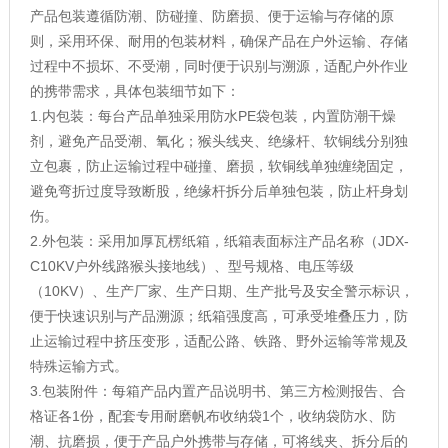
产品包装遵循防潮、防碰撞、防磨损、便于运输与存储的原
则，采用环保、耐用的包装材料，确保产品在户外运输、存储
过程中不损坏、不受潮，同时便于识别与溯源，适配户外作业
的携带需求，具体包装细节如下：
1.内包装：每台产品单独采用防水PE袋包装，内置防潮干燥
剂，避免产品受潮、氧化；猴头线夹、绝缘杆、软铜线分别独
立包裹，防止运输过程中碰撞、磨损，软铜线单独缠绕固定，
避免弯折过度导致断股，绝缘杆拆分后单独包装，防止杆身划
伤。
2.外包装：采用加厚瓦楞纸箱，纸箱表面标注产品名称（JDX-
C10KV户外线路猴头接地线）、型号规格、电压等级
（10KV）、生产厂家、生产日期、生产批号及安全警示标识，
便于快速识别与产品溯源；纸箱强度高，可承受堆叠压力，防
止运输过程中挤压变形，适配公路、铁路、野外运输等常规及
特殊运输方式。
3.包装附件：每箱产品内置产品说明书、第三方检测报告、合
格证各1份，配套专用耐磨帆布收纳袋1个，收纳袋防水、防
潮、抗磨损，便于产品户外携带与存储，可将线夹、拆分后的