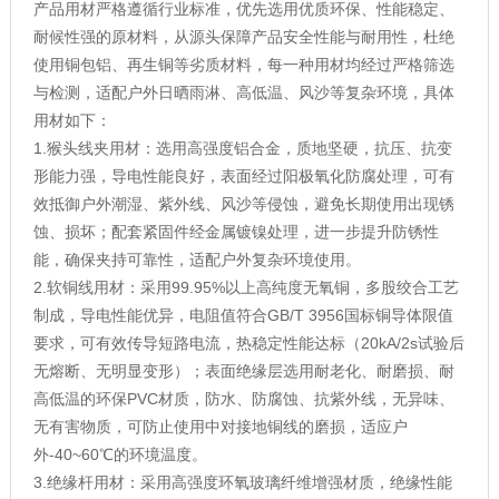
产品用材严格遵循行业标准，优先选用优质环保、性能稳定、
耐候性强的原材料，从源头保障产品安全性能与耐用性，杜绝
使用铜包铝、再生铜等劣质材料，每一种用材均经过严格筛选
与检测，适配户外日晒雨淋、高低温、风沙等复杂环境，具体
用材如下：
1.猴头线夹用材：选用高强度铝合金，质地坚硬，抗压、抗变
形能力强，导电性能良好，表面经过阳极氧化防腐处理，可有
效抵御户外潮湿、紫外线、风沙等侵蚀，避免长期使用出现锈
蚀、损坏；配套紧固件经金属镀镍处理，进一步提升防锈性
能，确保夹持可靠性，适配户外复杂环境使用。
2.软铜线用材：采用99.95%以上高纯度无氧铜，多股绞合工艺
制成，导电性能优异，电阻值符合GB/T 3956国标铜导体限值
要求，可有效传导短路电流，热稳定性能达标（20kA/2s试验后
无熔断、无明显变形）；表面绝缘层选用耐老化、耐磨损、耐
高低温的环保PVC材质，防水、防腐蚀、抗紫外线，无异味、
无有害物质，可防止使用中对接地铜线的磨损，适应户
外-40~60℃的环境温度。
3.绝缘杆用材：采用高强度环氧玻璃纤维增强材质，绝缘性能