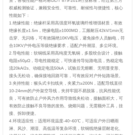
景，各项性能严格对标DL/T 879-2019行业标准，经过第三方
权威检测验证，兼顾安全性、可靠性、耐候性与便捷性，核心
性能如下：
1.绝缘性能：绝缘杆采用高强度环氧玻璃纤维增强材质，有效
绝缘长度≥1.5m，绝缘电阻≥1000MΩ，工频耐压42kV/1min无
击穿、无闪络，可有效隔绝10KV电压，避免操作人员触电，符
合10KV户外电压等级绝缘要求，适配户外潮湿、多尘环境。
2.导电性能：软铜线采用高纯度无氧铜，多股绞合设计，接触
电阻≤50μΩ，导电性能稳定，可快速传导短路电流，热稳定电
流20kA/2s、动稳定电流50kA，试验后无熔断、无明显变形、
接头无松动，确保接地回路可靠，可有效应对户外短路场景。
3.夹持性能：猴头式卡扣线夹，夹紧力≥200N，适配导线直径
10-24mm的户外架空导线，夹持牢固不易脱落，抗风性能优
良，可有效防止户外风力作用导致线夹松动，接触面积大，可
有效防止接触不良导致的发热、烧熔问题，无需额外工具，挂
接、拆卸便捷。
4.环境适应性：适用环境温度-40~60℃，可适应户外日晒雨
淋、风沙、潮湿、高低温等复杂环境，软铜线绝缘层耐老化、