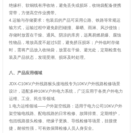
绝缘杆、软铜线有序收纳，避免丢失或损坏，收纳袋配备便携
背带，方便高空作业携带。
4.运输与存储要求：包装后的产品可采用公路、铁路等常规运
输方式，运输过程中避免剧烈碰撞、暴晒、雨淋、风沙侵蚀；
存储时放置在干燥、通风、阴凉的库房，远离易燃易爆、腐蚀
性物品，堆放高度不超过5层，避免挤压损坏；户外临时存储
时，需将产品放入收纳袋，放置在干燥、避光处，定期检查包
装及产品状态，发现受潮、损坏及时处理。
八、产品应用领域
JDX-C10KV户外线路猴头接地线专为10KV户外线路检修场景
设计，适配多种10KV户外电力系统，广泛应用于各类户外电力
运维、工业、民生等领域.
1.电力运维领域——户外架空线路：适用于电力公司10KV户外
架空输电线路、配电线路的日常检修、故障排查、定期维护，
包括线路接头检修、绝缘子更换、导线检修等场景，挂接便
捷，耐候性强，可有效保障检修人员人身安全。