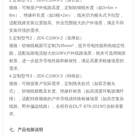
2.定制型号1：JDX-C10KV-1（加长款）
规格：可根据户外线路高度，定制软铜线长度（如3×5m +
8m）、绝缘杆长度（如3根×2m），线夹仍为猴头式卡扣型，
适配线路安装位置较高、作业范围较大的户外场景，满足不同
安装环境的需求。
3.定制型号2：JDX-C10KV-2（加厚款）
规格：软铜线截面可定制为35mm²，提升导电性能和热稳定性
能，适配短路电流较大的10KV户外线路场景；线夹可选用铜质
材质，进一步提升导电性能和耐候性，满足高要求检修场景的
需求。
4.定制型号3：JDX-C10KV-3（特殊款）
规格：可根据客户实际需求，定制线夹款式（如双舌猴头
式）、软铜线根数及长度、绝缘杆材质（如高强度环氧玻璃纤
维），适配特殊规格的户外导线或特殊检修场景（如高空复杂
线路、野外偏远线路），全程符合DL/T 879-2019行业标准要
求。
七、产品包装说明