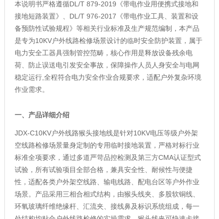
本说明书严格遵循DL/T 879-2019《带电作业用便携式接地和
接地短路装置》、DL/T 976-2017《带电作业工具、装置和设
备预防性试验规程》等相关行业标准及生产规范编制，本产品
是专为10KV户外线路检修场景设计的临时安全防护装置，属于
电力安全工器具强制管控范畴，核心作用是释放设备残余电
荷、防止误送电引发安全事故，保障操作人员人身安全与电网
稳定运行,全程符合电力安全作业合规要求，适配户外复杂环境
作业需求。
一、产品详细介绍
JDX-C10KV户外线路猴头接地线是针对10KV电压等级户外架
空线路检修场景量身定制的专用临时接地装置，严格对标行业
标准全项要求，通过多道严苛品控检测及第三方CMA认证型式
试验，所有试验项目全部合格，兼具安全性、耐候性与便捷
性，适配各类户外架空线路、输电线路、配电台区等户外作业
场景。产品采用三相合相式结构，由猴头线夹、多股软铜线、
环氧玻璃纤维绝缘杆、汇流夹、接线鼻及标识系统组成，每一
处结构均贴合户外线路检修的实操需求，猴头线夹可快速卡接