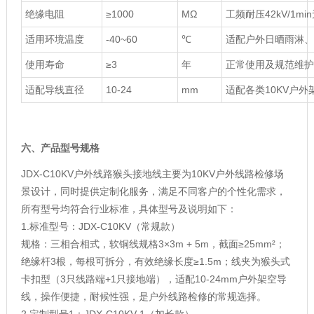
绝缘电阻
≥1000
MΩ
工频耐压42kV/1m
适用环境温度
-40~60
℃
适配户外日晒雨淋、
使用寿命
≥3
年
正常使用及规范维护
适配导线直径
10-24
mm
适配各类10KV户外
六、产品型号规格
JDX-C10KV户外线路猴头接地线主要为10KV户外线路检修场
景设计，同时提供定制化服务，满足不同客户的个性化需求，
所有型号均符合行业标准，具体型号及说明如下：
1.标准型号：JDX-C10KV（常规款）
规格：三相合相式，软铜线规格3×3m + 5m，截面≥25mm²；
绝缘杆3根，每根可拆分，有效绝缘长度≥1.5m；线夹为猴头式
卡扣型（3只线路端+1只接地端），适配10-24mm户外架空导
线，操作便捷，耐候性强，是户外线路检修的常规选择。