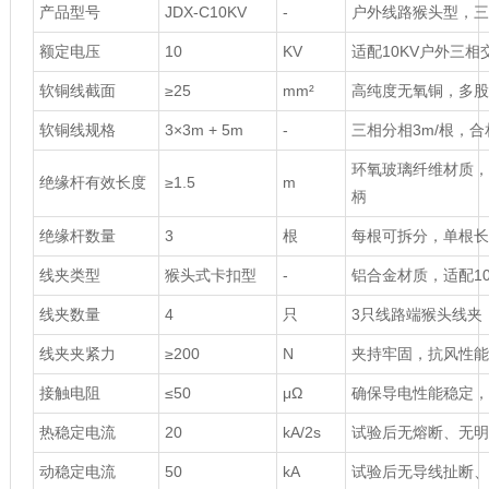
产品型号
JDX-C10KV
-
户外线路猴头型，三
额定电压
10
KV
适配10KV户外三
软铜线截面
≥25
mm²
高纯度无氧铜，多股
软铜线规格
3×3m + 5m
-
三相分相3m/根，合
环氧玻璃纤维材质，
绝缘杆有效长度
≥1.5
m
柄
绝缘杆数量
3
根
每根可拆分，单根长
线夹类型
猴头式卡扣型
-
铝合金材质，适配10
线夹数量
4
只
3只线路端猴头线夹
线夹夹紧力
≥200
N
夹持牢固，抗风性能
接触电阻
≤50
μΩ
确保导电性能稳定，
热稳定电流
20
kA/2s
试验后无熔断、无明
动稳定电流
50
kA
试验后无导线扯断、